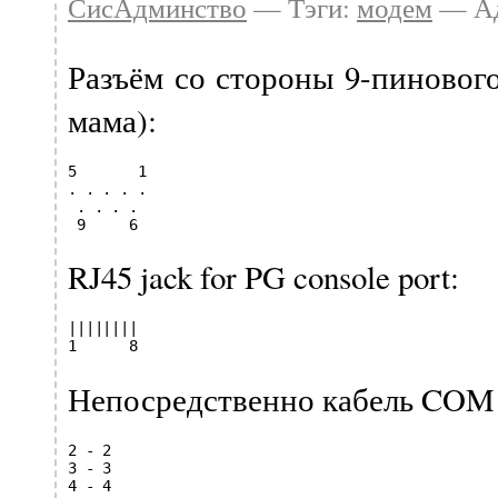
СисАдминство
— Тэги:
модем
— Ад
Разъём со стороны 9-пиновог
мама):
5       1

. . . . .

 . . . .

 9     6
RJ45 jack for PG console port:
||||||||

1      8
Непосредственно кабель COM
2 - 2

3 - 3

4 - 4
