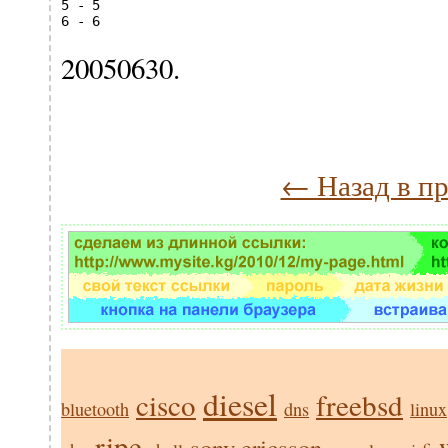
5 - 5

6 - 6
20050630.
← Назад в п
diesel
cisco
freebsd
bluetooth
dns
linux
ripe
sony ericsson