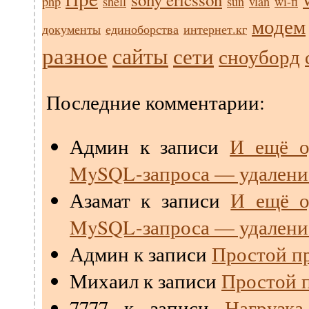
php
shell
sun
vlan
wi-fi
модем
документы
единоборства
интернет.кг
разное
сайты
сети
сноуборд
Последние комментарии:
Админ
к записи
И ещё о
MySQL-запроса — удалени
Азамат
к записи
И ещё о
MySQL-запроса — удалени
Админ
к записи
Простой пр
Михаил
к записи
Простой п
7777
к записи
Нагрузк