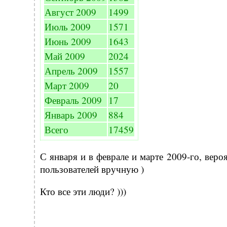
Август 2009
1499
Июль 2009
1571
Июнь 2009
1643
Май 2009
2024
Апрель 2009
1557
Март 2009
20
Февраль 2009
17
Январь 2009
884
Всего
17459
С января и в феврале и марте 2009-го, вер
пользователей вручную )
Кто все эти люди? )))