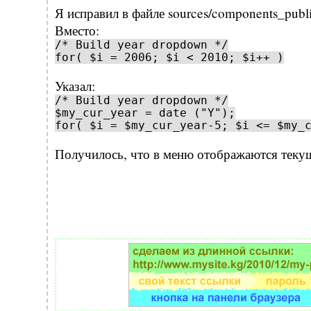
Я исправил в файле sources/components_public
Вместо:
/* Build year dropdown */
for( $i = 2006; $i < 2010; $i++ )
Указал:
/* Build year dropdown */
$my_cur_year = date ("Y");
for( $i = $my_cur_year-5; $i <= $my_
Получилось, что в меню отображаются текущ