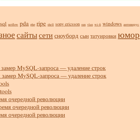
pda
ripe
sql
windows
sony ericsson
netflow
php
shell
sun
vlan
wi-fi
антивирус
юмор
зное
сайты
сети
сноуборд
сын
татуировки
 замер MySQL-запроса — удаление строк
й замер MySQL-запроса — удаление строк
ools
tools
ремя очередной революции
время очередной революции
ремя очередной революции