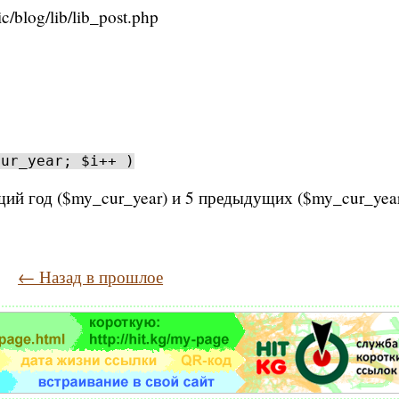
/blog/lib/lib_post.php
cur_year; $i++ )
ий год ($my_cur_year) и 5 предыдущих ($my_cur_year
← Назад в прошлое