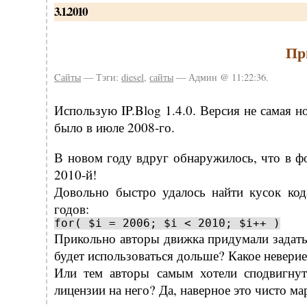
3.1.2010
Пр
Cайты
— Тэги:
diesel
,
сайты
— Админ @ 11:22:36.
Использую IP.Blog 1.4.0. Версия не самая н
было в июле 2008-го.
В новом году вдруг обнаружилось, что в ф
2010-й!
Довольно быстро удалось найти кусок ко
годов:
for( $i = 2006; $i < 2010; $i++ )
Прикольно авторы движка придумали задать 
будет использоваться дольше? Какое неверие 
Или тем авторы самым хотели сподвигнут
лицензии на него? Да, наверное это чисто ма