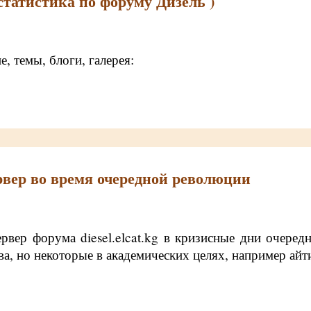
статистика по форуму Дизель )
, темы, блоги, галерея:
рвер во время очередной революции
рвер форума diesel.elcat.kg в кризисные дни очеред
а, но некоторые в академических целях, например ай