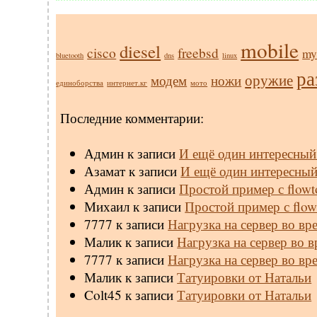
mobile
diesel
cisco
freebsd
my
bluetooth
dns
linux
ра
оружие
модем
ножи
единоборства
интернет.кг
мото
Последние комментарии:
Админ
к записи
И ещё один интересный
Азамат
к записи
И ещё один интересны
Админ
к записи
Простой пример с flowt
Михаил
к записи
Простой пример с flow
7777
к записи
Нагрузка на сервер во в
Малик
к записи
Нагрузка на сервер во 
7777
к записи
Нагрузка на сервер во в
Малик
к записи
Татуировки от Натальи
Colt45
к записи
Татуировки от Натальи