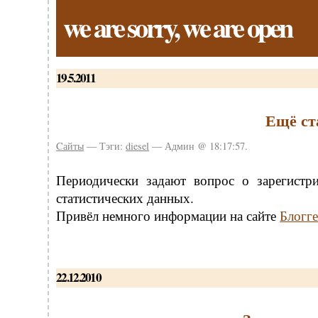
we are sorry, we are open
19.5.2011
Ещё ст
Cайты
— Тэги:
diesel
— Админ @ 18:17:57.
Периодически задают вопрос о зарегистр
статистических данных.
Привёл немного информации на сайте
Блогге
22.12.2010