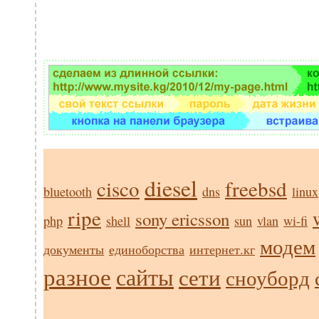
diesel
cisco
freebsd
bluetooth
dns
linux
ripe
sony ericsson
php
shell
sun
vlan
wi-fi
модем
документы
единоборства
интернет.кг
разное
сайты
сети
сноуборд