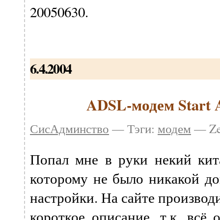
20050630.
6.4.2004
ADSL-модем Start
СисАдминство
— Тэги:
модем
— Ze
Попал мне в руки некий ки
которому не было никакой до
настройки. На сайте производ
короткое описание, т.к. всё 