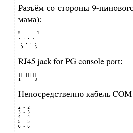
Разъём со стороны 9-пиновог
мама):
5       1

. . . . .

 . . . .

 9     6
RJ45 jack for PG console port:
||||||||

1      8
Непосредственно кабель COM
2 - 2

3 - 3

4 - 4

5 - 5

6 - 6