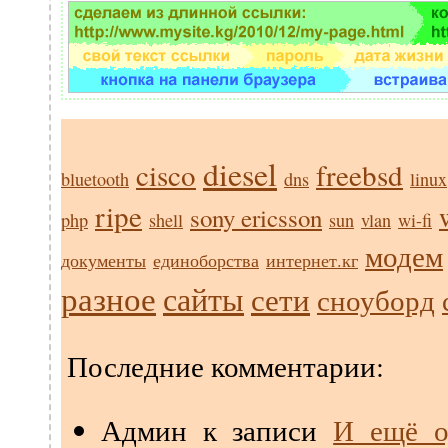
diesel
cisco
freebsd
bluetooth
dns
linux
ripe
sony ericsson
php
shell
sun
vlan
wi-fi
модем
документы
единоборства
интернет.кг
разное
сайты
сети
сноуборд
Последние комментарии:
Админ
к записи
И ещё о