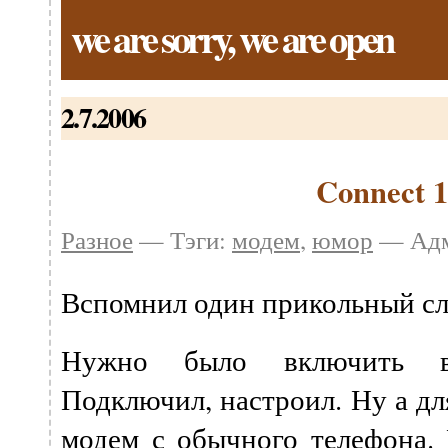
we are sorry, we are open
2.7.2006
Connect 
Разное
— Тэги:
модем
,
юмор
— Адми
Вспомнил один прикольный сл
Нужно было включить в 
Подключил, настроил. Ну а дл
модем с обычного телефона.