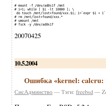
# mount -f /dev/ad0s1f /mnt

# i=1; while [ $i -lt 10000 ]; \

 do touch /mnt/lost+found/xxx.$i; i=`expr $i + 1`;
# rm /mnt/lost+found/xxx.*

# umount /mnt

20070425
10.5.2004
Ошибка «kernel: calcru: 
СисАдминство
— Тэги:
freebsd
— Ze