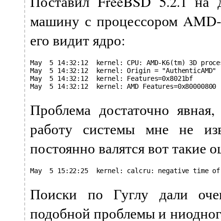
Поставил FreeBSD 5.2.1 на 
машину с процессором AMD-
его видит ядро:
May  5 14:32:12  kernel: CPU: AMD-K6(tm) 3D proce
May  5 14:32:12  kernel: Origin = "AuthenticAMD" 
May  5 14:32:12  kernel: Features=0x8021bf

May  5 14:32:12  kernel: AMD Features=0x80000800
Проблема достаточно явная,
работу системы мне не из
постоянно валятся вот такие 
May  5 15:22:25  kernel: calcru: negative time of
Поиски по Гуглу дали оче
подобной проблемы и ниодног