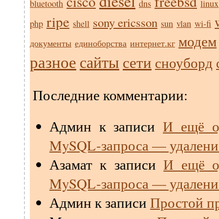
diesel
cisco
freebsd
bluetooth
dns
linux
ripe
sony ericsson
php
shell
sun
vlan
wi-fi
модем
документы
единоборства
интернет.кг
разное
сайты
сети
сноуборд
Последние комментарии:
Админ
к записи
И ещё о
MySQL-запроса — удалени
Азамат
к записи
И ещё о
MySQL-запроса — удалени
Админ
к записи
Простой пр