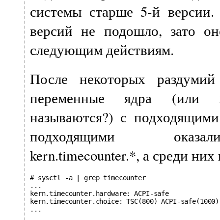
системы старше 5-й версии
версий не подошло, зато о
следующим действиям.
После некоторых раздумий
переменные ядра (или 
называются?) с подходящими
подходящими оказал
kern.timecounter.*, а среди них
# sysctl -a | grep timecounter

...

kern.timecounter.hardware: ACPI-safe

kern.timecounter.choice: TSC(800) ACPI-safe(1000)
...