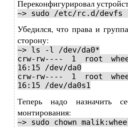
Переконфигурировал устройст
~> sudo /etc/rc.d/devfs 
Убедился, что права и групп
сторону:
~> ls -l /dev/da0*
crw-rw---- 1 root wh
16:15 /dev/da0
crw-rw---- 1 root wh
16:15 /dev/da0s1
Теперь надо назначить се
монтирования:
~> sudo chown malik:whee