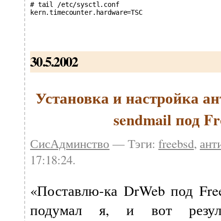
# tail /etc/sysctl.conf

kern.timecounter.hardware=TSC
30.5.2002
Установка и настройка а
sendmail под Fr
СисАдминство
— Тэги:
freebsd
,
ант
17:18:24.
«Поставлю-ка DrWeb под Fre
подумал я, и вот резул