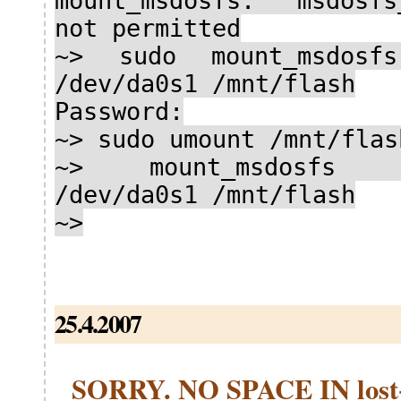
mount_msdosfs: msdosfs
not permitted
~> sudo mount_msdosf
/dev/da0s1 /mnt/flash
Password:
~> sudo umount /mnt/flas
~> mount_msdosfs -
/dev/da0s1 /mnt/flash
~>
25.4.2007
SORRY. NO SPACE IN los