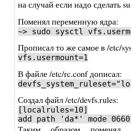
на случай если надо сделать su
Поменял переменную ядра:
~> sudo sysctl vfs.userm
Прописал то же самое в /etc/sys
vfs.usermount=1
В файле /etc/rc.conf дописал:
devfs_system_ruleset="lo
Создал файл /etc/devfs.rules:
[localrules=10]
add path 'da*' mode 0660
Таким образом поменял д