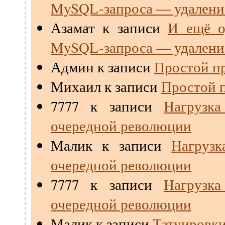
MySQL-запроса — удалени
Азамат
к записи
И ещё о
MySQL-запроса — удалени
Админ
к записи
Простой пр
Михаил
к записи
Простой п
7777
к записи
Нагрузк
очередной революции
Малик
к записи
Нагрузк
очередной революции
7777
к записи
Нагрузк
очередной революции
Малик
к записи
Татуировки