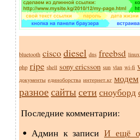
diesel
cisco
freebsd
bluetooth
dns
linux
ripe
sony ericsson
php
shell
sun
vlan
wi-fi
модем
документы
единоборства
интернет.кг
разное
сайты
сети
сноуборд
Последние комментарии:
Админ
к записи
И ещё о