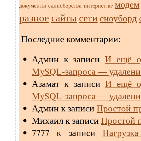
модем
документы
единоборства
интернет.кг
разное
сайты
сети
сноуборд
Последние комментарии:
Админ
к записи
И ещё о
MySQL-запроса — удалени
Азамат
к записи
И ещё о
MySQL-запроса — удалени
Админ
к записи
Простой пр
Михаил
к записи
Простой п
7777
к записи
Нагрузк