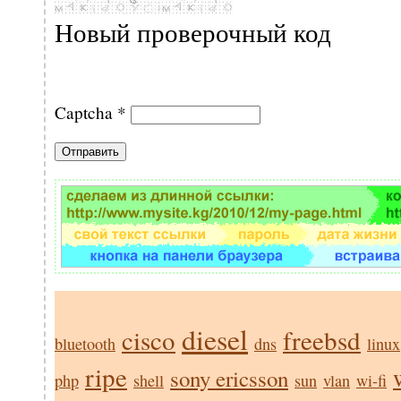
Новый проверочный код
Captcha
*
diesel
cisco
freebsd
bluetooth
dns
linux
ripe
sony ericsson
php
shell
sun
vlan
wi-fi