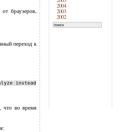
2004
 от браузеров,
2003
2002
вный переход к
alyze instead
, что во время
я: