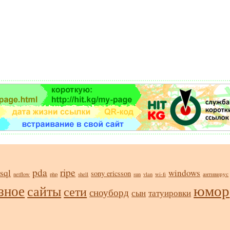
pda
ripe
sql
windows
sony ericsson
netflow
php
shell
sun
vlan
wi-fi
антивирус
юмор
зное
сайты
сети
сноуборд
сын
татуировки