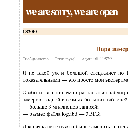
we are sorry, we are open
1.8.2010
Пара заме
СисАдминство
— Тэги:
mysql
— Админ @ 11:57:21.
Я не такой уж и большой специалист по 
показательными — это просто мои экспериме
Озаботился проблемой разрастания таблиц
замеров с одной из самых больших таблицей
— больше 3 миллионов записей;
— размер файла log.ibd — 3,5ГБ;
Для начала мне нужно было заменить значени