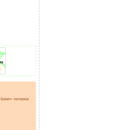
бильярд
документы