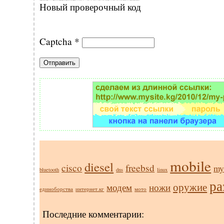
Новый проверочный код
Captcha
*
mobile
diesel
cisco
freebsd
my
bluetooth
dns
linux
ра
оружие
модем
ножи
единоборства
интернет.кг
мото
Последние комментарии: