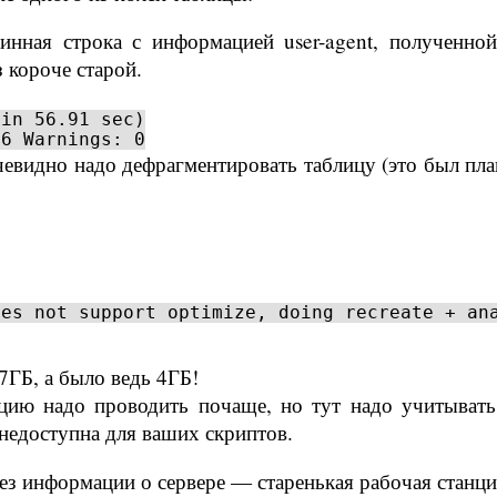
нная строка с информацией user-agent, полученной
з короче старой.
min 56.91 sec)
96 Warnings: 0
евидно надо дефрагментировать таблицу (это был пла
oes not support optimize, doing recreate + an
ГБ, а было ведь 4ГБ!
цию надо проводить почаще, но тут надо учитывать
 недоступна для ваших скриптов.
ез информации о сервере — старенькая рабочая станци