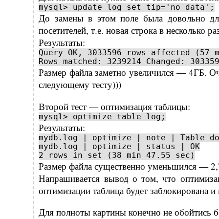
mysql> update log set tip='no data';
До замены в этом поле была довольно дли
посетителей, т.е. новая строка в несколько ра
Результаты:
Query OK, 3033596 rows affected (57 
Rows matched: 3239214 Changed: 30335
Размер файла заметно увеличился — 4ГБ. Оч
следующему тесту)))
Второй тест — оптимизация таблицы:
mysql> optimize table log;
Результаты:
mydb.log | optimize | note | Table d
mydb.log | optimize | status | OK
2 rows in set (38 min 47.55 sec)
Размер файла существенно уменьшился — 2,7
Напрашивается вывод о том, что оптимиза
оптимизации таблица будет заблокирована и
Для полноты картины конечно не обойтись б