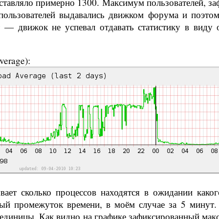
оставляло примерно 1300. Максимум пользователей, з
пользователей выдавались движком форума и поэто
ют — движок не успевал отдавать статистику в виду
verage):
вает сколько процессов находятся в ожидании каког
нный промежуток времени, в моём случае за 5 минут
е единицы. Как видно на графике зафиксированный ма