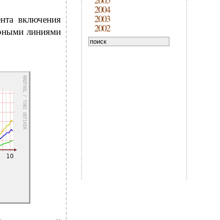
2004
2003
ента включения
2002
ёрными линиями