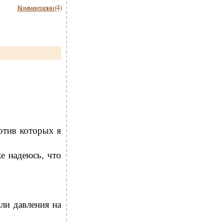
Комментарии (4)
отив которых я
же надеюсь, что
али давления на