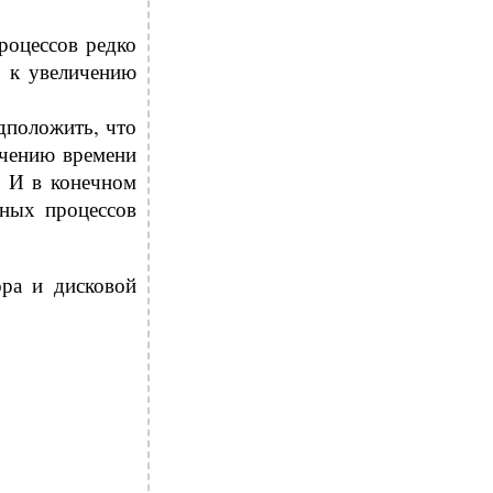
роцессов редко
ь к увеличению
едположить, что
ичению времени
. И в конечном
дных процессов
ора и дисковой