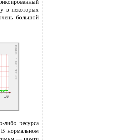
афикcированный
му в некоторых
 очень большой
о-либо ресурса
. В нормальном
ксимум — почти