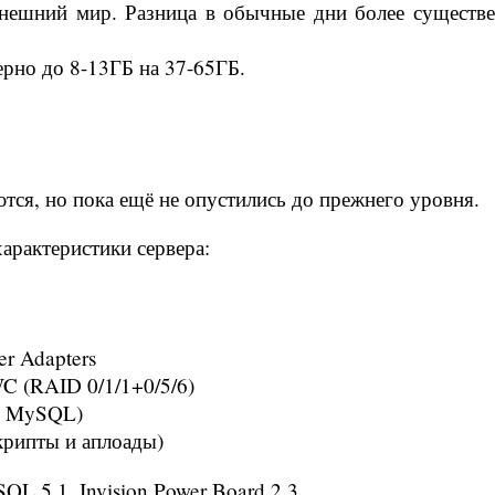
нешний мир. Разница в обычные дни более существе
ерно до 8-13ГБ на 37-65ГБ.
ются, но пока ещё не опустились до прежнего уровня.
арактеристики сервера:
er Adapters
C (RAID 0/1/1+0/5/6)
, MySQL)
крипты и аплоады)
QL 5.1, Invision Power Board 2.3.