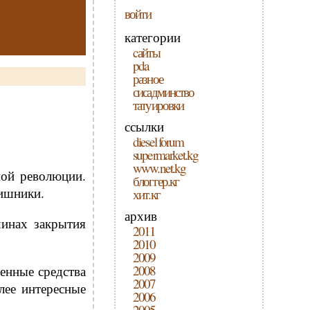
войти
категории
cайты
pda
разное
сисадминство
татуировки
ссылки
diesel forum
supermarket.kg
www.net.kg
ной революции.
блоггер.кг
тишники.
хит.кг
архив
чинах закрытия
2011
2010
2009
2008
енные средства
2007
лее интересные
2006
2005