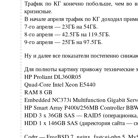
Трафик по КГ конечно побольше, чем во в
кризисные.
В начале апреля трафик по КГ доходил прим
7-го апреля — 23ГБ на 54ГБ.
8-го апреля — 42.5ГБ на 119.5ГБ.
9-го апреля — 25ГБ на 97.5ГБ.
Ну и далее все показатели постепенно снижа
Для полноты картину привожу технические х
HP Proliant DL360R05
Quad-Core Intel Xeon E5440
RAM 8 GB
Embedded NC373i Multifunction Gigabit Serv
HP Smart Array P400i/256MB Controller BBW
HDD 3 x 36GB SAS — RAID5 (операционка
HDD 1 x 146GB SAS (директория сайта — с
Софт — FreeBSD 7, nginx, fastcgi-php 5, MyS