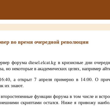
рвер во время очередной революции
рвер форума diesel.elcat.kg в кризисные дни очеред
а, но некоторые в академических целях, например ай
6:40, а открыт 7 апреля примерно в 14:00. О при
ак их знают.
 второстепенные функции форума в том числе и встро
 внешними скриптами остался. Ниже я привожу наибо