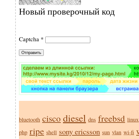
Новый проверочный код
Captcha
*
diesel
cisco
freebsd
bluetooth
dns
linux
ripe
sony ericsson
php
shell
sun
vlan
wi-fi