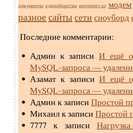
модем
документы
единоборства
интернет.кг
разное
сайты
сети
сноуборд
Последние комментарии:
Админ
к записи
И ещё о
MySQL-запроса — удалени
Азамат
к записи
И ещё о
MySQL-запроса — удалени
Админ
к записи
Простой пр
Михаил
к записи
Простой п
7777
к записи
Нагрузк