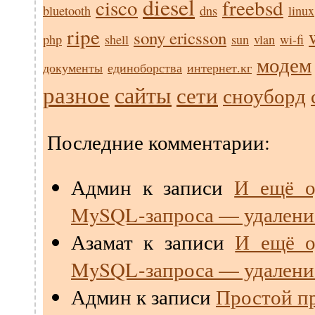
diesel
cisco
freebsd
bluetooth
dns
linux
ripe
sony ericsson
php
shell
sun
vlan
wi-fi
модем
документы
единоборства
интернет.кг
разное
сайты
сети
сноуборд
Последние комментарии:
Админ
к записи
И ещё о
MySQL-запроса — удалени
Азамат
к записи
И ещё о
MySQL-запроса — удалени
Админ
к записи
Простой пр