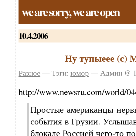
we are sorry, we are open
10.4.2006
Ну тупыеее (с) 
Разное
— Тэги:
юмор
— Админ @ 17
http://www.newsru.com/world/04
Простые американцы нервн
события в Грузии. Услыша
блокаде Россией чего-то по